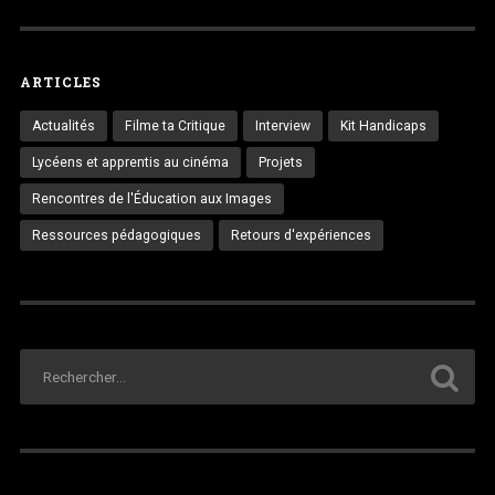
ARTICLES
Actualités
Filme ta Critique
Interview
Kit Handicaps
Lycéens et apprentis au cinéma
Projets
Rencontres de l'Éducation aux Images
Ressources pédagogiques
Retours d'expériences