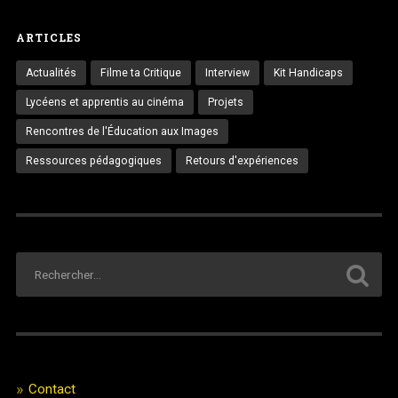
ARTICLES
Actualités
Filme ta Critique
Interview
Kit Handicaps
Lycéens et apprentis au cinéma
Projets
Rencontres de l'Éducation aux Images
Ressources pédagogiques
Retours d'expériences
Contact