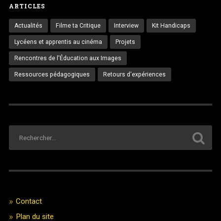
ARTICLES
Actualités
Filme ta Critique
Interview
Kit Handicaps
Lycéens et apprentis au cinéma
Projets
Rencontres de l'Éducation aux Images
Ressources pédagogiques
Retours d'expériences
Contact
Plan du site