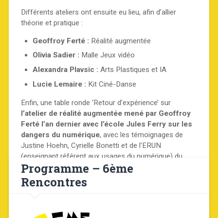
Différents ateliers ont ensuite eu lieu, afin d’allier
théorie et pratique :
Geoffroy Ferté :
Réalité augmentée
Olivia Sadier :
Malle Jeux vidéo
Alexandra Plavsic :
Arts Plastiques et IA
Lucie Lemaire :
Kit Ciné-Danse
Enfin, une table ronde ‘Retour d’expérience’ sur
l’atelier de réalité augmentée mené par Geoffroy
Ferté l’an dernier avec l’école Jules Ferry sur les
dangers du numérique
, avec les témoignages de
Justine Hoehn, Cyrielle Bonetti et de l’ERUN
(enseignant référent aux usages du numérique) du
Programme – 6ème
rectorat a permis de mettre en avant ce qui se fait sur
le terrain !
Rencontres