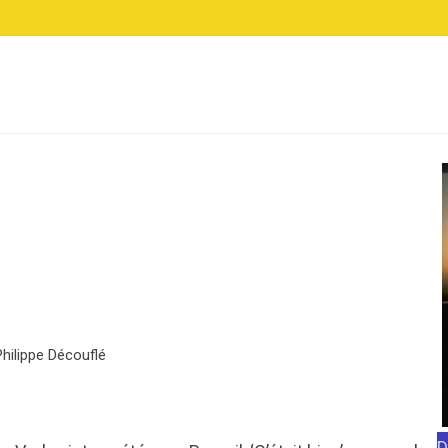
Philippe Découflé
D