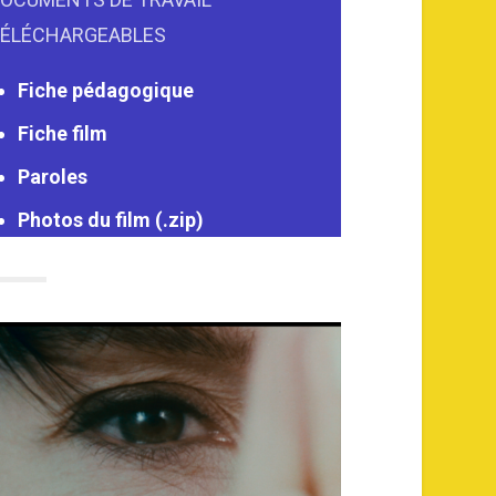
ÉLÉCHARGEABLES
Fiche pédagogique
Fiche film
Paroles
Photos du film (.zip)