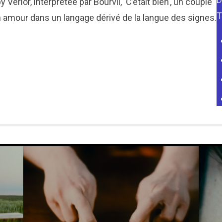
erlor, interprétée par Bourvil, ‘C’était bien’, un couple
T
amour dans un langage dérivé de la langue des signes.