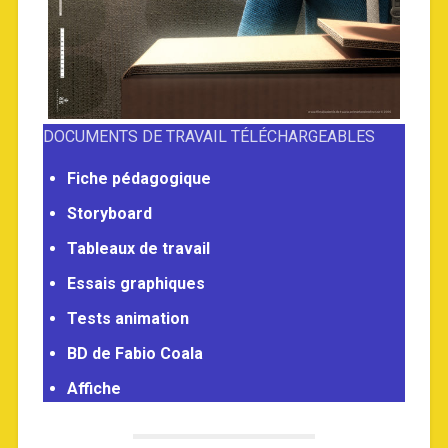
DOCUMENTS DE TRAVAIL TÉLÉCHARGEABLES
Fiche pédagogique
Storyboard
Tableaux de travail
Essais graphiques
Tests animation
BD de Fabio Coala
Affiche