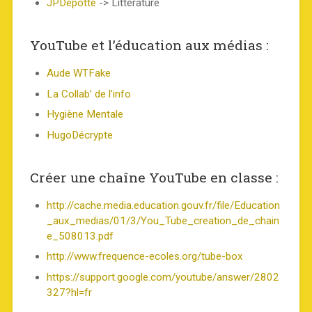
JPDepotte
-> Littérature
YouTube et l’éducation aux médias :
Aude WTFake
La Collab’ de l’info
Hygiène Mentale
HugoDécrypte
Créer une chaîne YouTube en classe :
http://cache.media.education.gouv.fr/file/Education
_aux_medias/01/3/You_Tube_creation_de_chain
e_508013.pdf
http://www.frequence-ecoles.org/tube-box
https://support.google.com/youtube/answer/2802
327?hl=fr