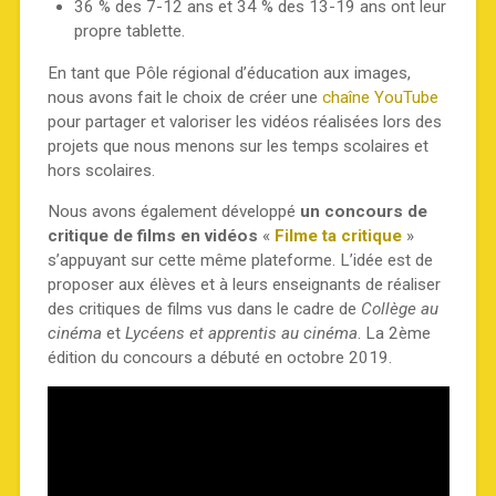
36 % des 7-12 ans et 34 % des 13-19 ans ont leur
propre tablette.
En tant que Pôle régional d’éducation aux images,
nous avons fait le choix de créer une
chaîne YouTube
pour partager et valoriser les vidéos réalisées lors des
projets que nous menons sur les temps scolaires et
hors scolaires.
Nous avons également développé
un concours de
critique de films en vidéos
«
Filme ta critique
»
s’appuyant sur cette même plateforme. L’idée est de
proposer aux élèves et à leurs enseignants de réaliser
des critiques de films vus dans le cadre de
Collège au
cinéma
et
Lycéens et apprentis au cinéma
. La 2ème
édition du concours a débuté en octobre 2019.