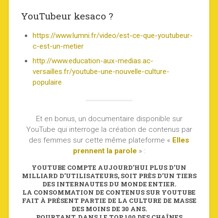
YouTubeur kesaco ?
https://www.lumni.fr/video/est-ce-que-youtubeur-
c-est-un-metier
http://www.education-aux-medias.ac-
versailles.fr/youtube-une-nouvelle-culture-
populaire
Et en bonus, un documentaire disponible sur
YouTube qui interroge la création de contenus par
des femmes sur cette même plateforme «
Elles
prennent la parole
» :
YOUTUBE COMPTE AUJOURD’HUI PLUS D’UN
MILLIARD D’UTILISATEURS, SOIT PRÈS D’UN TIERS
DES INTERNAUTES DU MONDE ENTIER.
LA CONSOMMATION DE CONTENUS SUR YOUTUBE
FAIT À PRÉSENT PARTIE DE LA CULTURE DE MASSE
DES MOINS DE 30 ANS.
POURTANT, DANS LE TOP 100 DES CHAÎNES