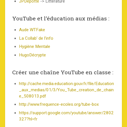
JPDepotte
-> Littérature
YouTube et l’éducation aux médias :
Aude WTFake
La Collab’ de l’info
Hygiène Mentale
HugoDécrypte
Créer une chaîne YouTube en classe :
http://cache.media.education.gouv.fr/file/Education
_aux_medias/01/3/You_Tube_creation_de_chain
e_508013.pdf
http://www.frequence-ecoles.org/tube-box
https://support.google.com/youtube/answer/2802
327?hl=fr