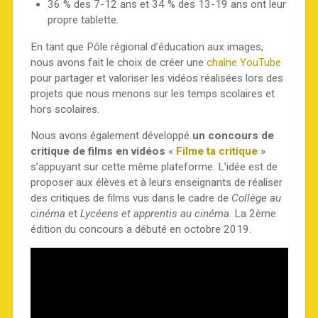
36 % des 7-12 ans et 34 % des 13-19 ans ont leur
propre tablette.
En tant que Pôle régional d’éducation aux images,
nous avons fait le choix de créer une
chaîne YouTube
pour partager et valoriser les vidéos réalisées lors des
projets que nous menons sur les temps scolaires et
hors scolaires.
Nous avons également développé
un concours de
critique de films en vidéos
«
Filme ta critique
»
s’appuyant sur cette même plateforme. L’idée est de
proposer aux élèves et à leurs enseignants de réaliser
des critiques de films vus dans le cadre de
Collège au
cinéma
et
Lycéens et apprentis au cinéma
. La 2ème
édition du concours a débuté en octobre 2019.