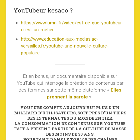
YouTubeur kesaco ?
https://www.lumni.fr/video/est-ce-que-youtubeur-
c-est-un-metier
http://www.education-aux-medias.ac-
versailles.fr/youtube-une-nouvelle-culture-
populaire
Et en bonus, un documentaire disponible sur
YouTube qui interroge la création de contenus par
des femmes sur cette même plateforme «
Elles
prennent la parole
» :
YOUTUBE COMPTE AUJOURD’HUI PLUS D’UN
MILLIARD D’UTILISATEURS, SOIT PRÈS D’UN TIERS
DES INTERNAUTES DU MONDE ENTIER.
LA CONSOMMATION DE CONTENUS SUR YOUTUBE
FAIT À PRÉSENT PARTIE DE LA CULTURE DE MASSE
DES MOINS DE 30 ANS.
POURTANT, DANS LE TOP 100 DES CHAÎNES