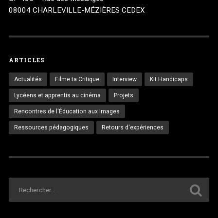
08004 CHARLEVILLE-MÉZIÈRES CEDEX
ARTICLES
Actualités
Filme ta Critique
Interview
Kit Handicaps
Lycéens et apprentis au cinéma
Projets
Rencontres de l'Éducation aux Images
Ressources pédagogiques
Retours d'expériences