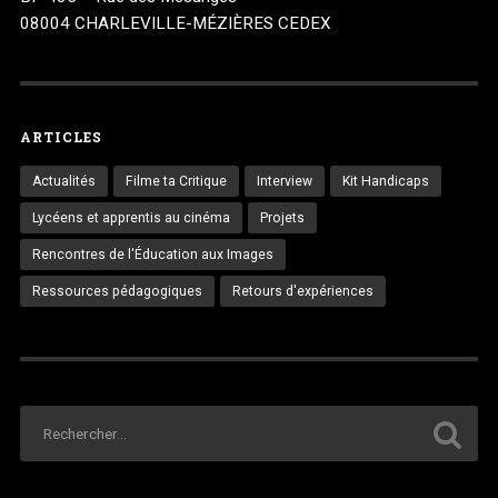
08004 CHARLEVILLE-MÉZIÈRES CEDEX
ARTICLES
Actualités
Filme ta Critique
Interview
Kit Handicaps
Lycéens et apprentis au cinéma
Projets
Rencontres de l'Éducation aux Images
Ressources pédagogiques
Retours d'expériences