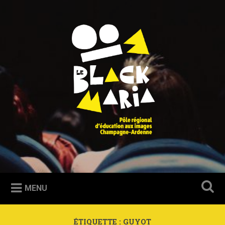
Accéder
au
Recherche
contenu
principal
Le Blackmaria
Pôle régional d'éducation aux images Champagne-Ardenne
MENU
ÉTIQUETTE :
GUYOT