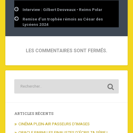
Navigation
Interview : Gilbert Desveaux • Reims Polar
de
l’article
Remise d’un trophée rémois au César des
Lycéens 2024
LES COMMENTAIRES SONT FERMÉS.
ARTICLES RÉCENTS
CINÉMA PLEIN-AIR PASSEURS D’IMAGES
ORACLE PARMI LES FINALISTES D’ÉCRIS TA SÉRIE !