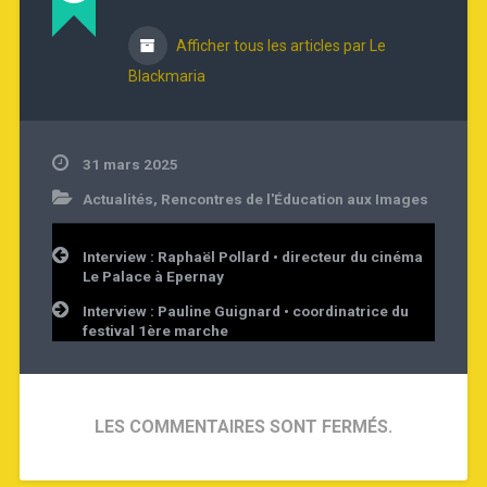
Afficher tous les articles par Le
Blackmaria
31 mars 2025
Actualités
,
Rencontres de l'Éducation aux Images
Navigation
Interview : Raphaël Pollard • directeur du cinéma
de
Le Palace à Epernay
l’article
Interview : Pauline Guignard • coordinatrice du
festival 1ère marche
LES COMMENTAIRES SONT FERMÉS.