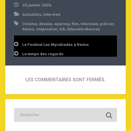
20 janvier 2026
Actualités
,
Interview
Cinéma
,
devaux
,
epernay
,
film
,
Interview
,
policier
,
Reims
,
stopmotion
,
tcb
,
telecentrebernon
Navigation
Le Festival Les Mycéliades à Reims
de
l’article
Le temps des regards
LES COMMENTAIRES SONT FERMÉS.