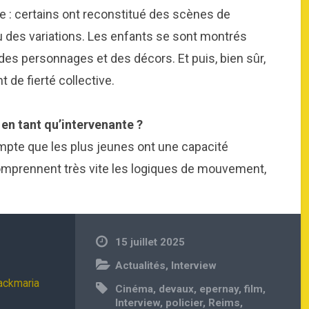
re : certains ont reconstitué des scènes de
ou des variations. Les enfants se sont montrés
des personnages et des décors. Et puis, bien sûr,
nt de fierté collective.
en tant qu’intervenante ?
ompte que les plus jeunes ont une capacité
 comprennent très vite les logiques de mouvement,
15 juillet 2025
Actualités
,
Interview
lackmaria
Cinéma
,
devaux
,
epernay
,
film
,
Interview
,
policier
,
Reims
,